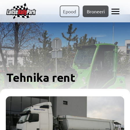
Epood
Broneeri
Tehnika rent