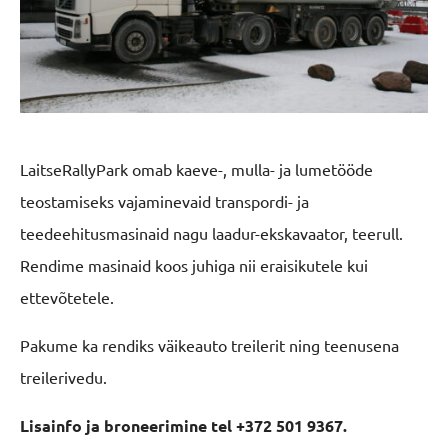
LaitseRallyPark omab kaeve-, mulla- ja lumetööde
teostamiseks vajaminevaid transpordi- ja
teedeehitusmasinaid nagu laadur-ekskavaator, teerull.
Rendime masinaid koos juhiga nii eraisikutele kui
ettevõtetele.
Pakume ka rendiks väikeauto treilerit ning teenusena
treilerivedu.
Lisainfo ja broneerimine tel +372 501 9367.