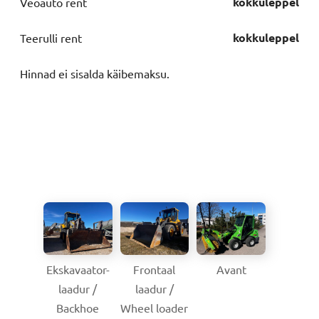
kokkuleppel
Veoauto rent
kokkuleppel
Teerulli rent
Hinnad ei sisalda käibemaksu.
Ekskavaator-
Frontaal
Avant
laadur /
laadur /
Backhoe
Wheel loader