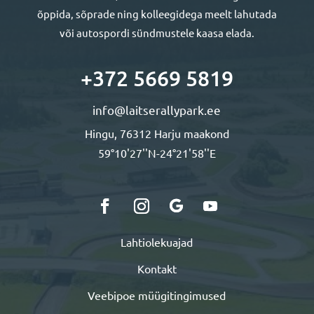
õppida, sõprade ning kolleegidega meelt lahutada
või autospordi sündmustele kaasa elada.
+372 5669 5819
info@laitserallypark.ee
Hingu, 76312 Harju maakond
59°10'27''N-24°21'58''E
Lahtiolekuajad
Kontakt
Veebipoe müügitingimused