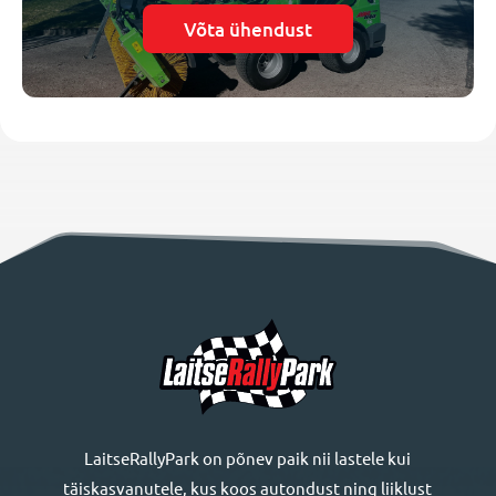
Võta ühendust
LaitseRallyPark on põnev paik nii lastele kui
täiskasvanutele, kus koos autondust ning liiklust