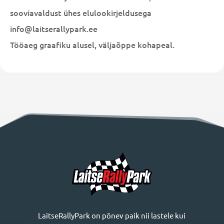
sooviavaldust ühes elulookirjeldusega
info@laitserallypark.ee
Tööaeg graafiku alusel, väljaõppe kohapeal.
LaitseRallyPark on põnev paik nii lastele kui