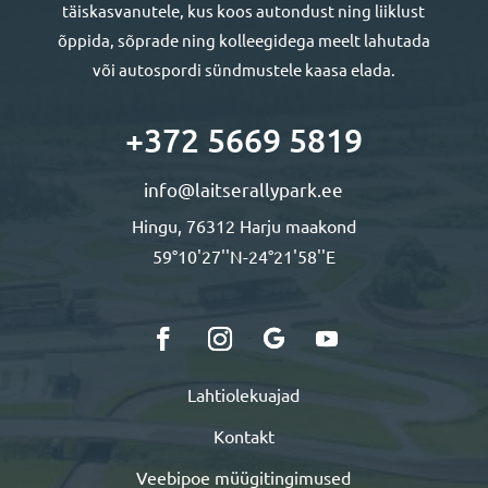
täiskasvanutele, kus koos autondust ning liiklust
õppida, sõprade ning kolleegidega meelt lahutada
või autospordi sündmustele kaasa elada.
+372 5669 5819
info@laitserallypark.ee
Hingu, 76312 Harju maakond
59°10'27''N-24°21'58''E
Lahtiolekuajad
Kontakt
Veebipoe müügitingimused